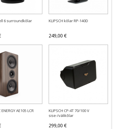
ell 6 surroundkõlar
KLIPSCH kõlar RP-140D
€
249,00 €
OSTA
OSTA
 ENERGY AE105 LCR
KLIPSCH CP-4T 70/100 V
sise-/välikõlar
€
299,00 €