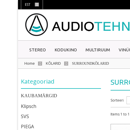
EST
STEREO
KODUKINO
MULTIRUUM
VINÜ
Home
KÕLARID
SURROUNDKÕLARID
Kategooriad
SURR
KAUBAMÄRGID
Sorteeri
Klipsch
Items 1 to 1
SVS
PIEGA