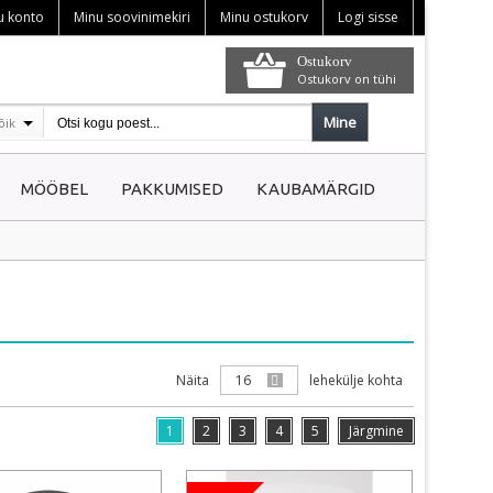
u konto
Minu soovinimekiri
Minu ostukorv
Logi sisse
Ostukorv
Ostukorv on tühi
Mine
õik
MÖÖBEL
PAKKUMISED
KAUBAMÄRGID
Näita
16
lehekülje kohta
1
2
3
4
5
Järgmine