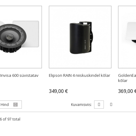
OSTA
OSTA
Invisa 600 süvistatav
Elipson RAIN 4 niiskuskindel kõlar
GoldenEar
kõlar
349,00 €
369,00 
Hind
Kuvamisviis:
6 of 97 total