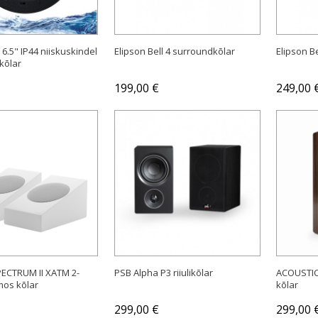
 6.5" IP44 niiskuskindel
Elipson Bell 4 surroundkõlar
Elipson B
kõlar
199,00 €
249,00 
OSTA
OSTA
ECTRUM II XATM 2-
PSB Alpha P3 riiulikõlar
ACOUSTIC
mos kõlar
kõlar
299,00 €
299,00 