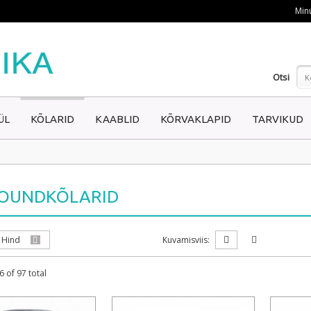
Min
Otsi
K
ÜL
KÕLARID
KAABLID
KÕRVAKLAPID
TARVIKUD
OUNDKÕLARID
Hind
Kuvamisviis:
6 of 97 total