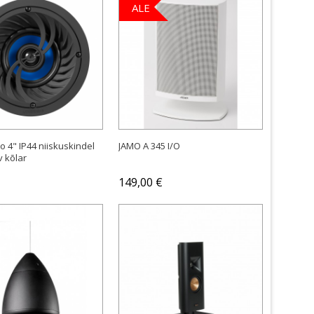
ALE
OSTA
OSTA
o 4" IP44 niiskuskindel
JAMO A 345 I/O
v kõlar
149,00 €
OSTA
OSTA