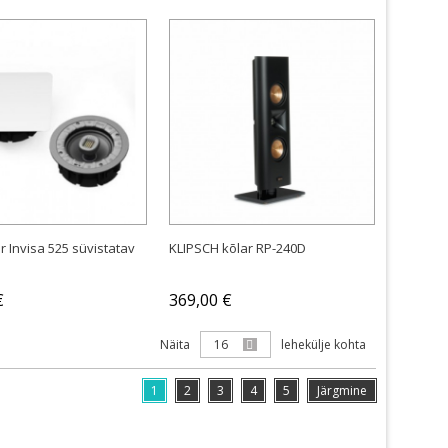
OSTA
OSTA
 Invisa 525 süvistatav
KLIPSCH kõlar RP-240D
€
369,00 €
Näita
16
lehekülje kohta
1
2
3
4
5
Järgmine