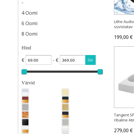
-
4 Oomi
Lithe Audio
6 Oomi
süvistatav 
8 Oomi
199,00 €
Hind
€
- €
Värvid
Tangent SP
ribaline At
279,00 €