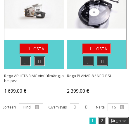
OSTA
OSTA
Rega APHETA 3 MC vinüülimängija
Rega PLANAR 8 / NEO PSU
helipea
1 699,00 €
2 399,00 €
Sorteeri
Hind
Kuvamisviis:
Näita
16
1
2
Järgmine