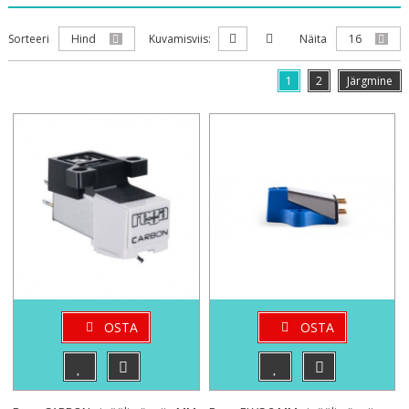
Sorteeri
Hind
Kuvamisviis:
Näita
16
1
2
Järgmine
OSTA
OSTA