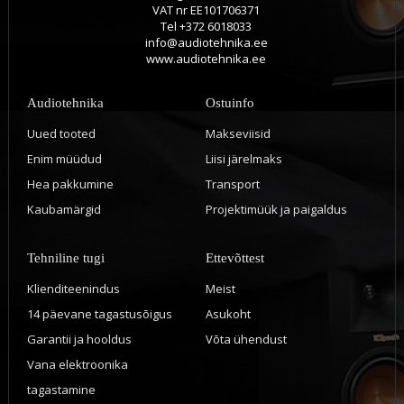
VAT nr EE101706371
Tel +372 6018033
info@audiotehnika.ee
www.audiotehnika.ee
Audiotehnika
Ostuinfo
Uued tooted
Makseviisid
Enim müüdud
Liisi järelmaks
Hea pakkumine
Transport
Kaubamärgid
Projektimüük ja paigaldus
Tehniline tugi
Ettevõttest
Klienditeenindus
Meist
14 päevane tagastusõigus
Asukoht
Garantii ja hooldus
Võta ühendust
Vana elektroonika
tagastamine