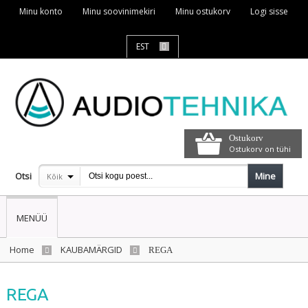
Minu konto
Minu soovinimekiri
Minu ostukorv
Logi sisse
EST
Ostukorv
Ostukorv on tühi
Otsi
Mine
Kõik
MENÜÜ
Home
KAUBAMÄRGID
REGA
REGA