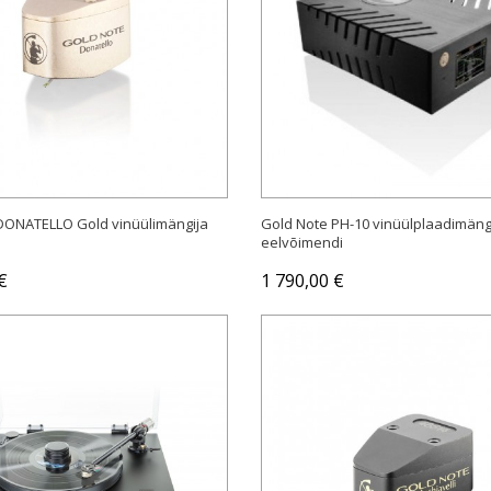
OSTA
Laost otsas
DONATELLO Gold vinüülimängija
Gold Note PH-10 vinüülplaadimäng
eelvõimendi
€
1 790,00 €