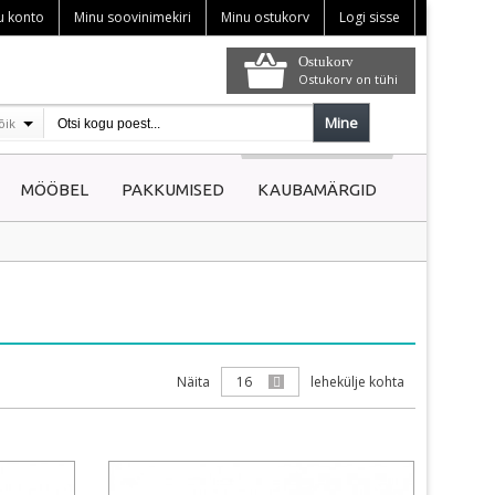
u konto
Minu soovinimekiri
Minu ostukorv
Logi sisse
Ostukorv
Ostukorv on tühi
Mine
õik
MÖÖBEL
PAKKUMISED
KAUBAMÄRGID
Näita
16
lehekülje kohta