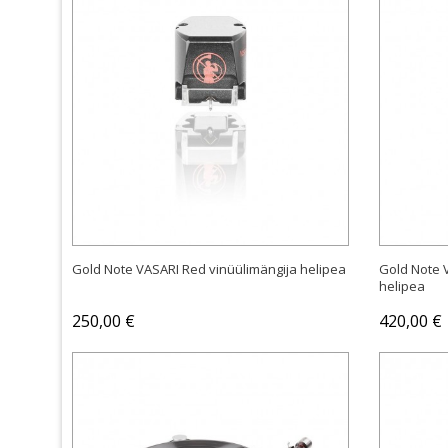
OSTA
Gold Note VASARI Red vinüülimängija helipea
Gold Note 
helipea
250,00 €
420,00 €