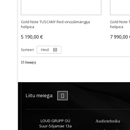
Gold Note TUSCANY Red vinüülimängija
Gold Note 
helipea
helipea
5 190,00 €
7 990,00 
Sorteeri
Hind
15 Item(s)
Liitu meiega:
LOUD GRUPP OÜ
Audiotehnika
Suur-Sõjamäe 13a