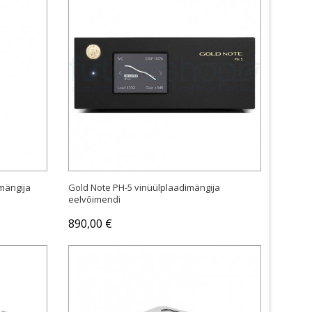
Laost otsas
mängija
Gold Note PH-5 vinüülplaadimängija
eelvõimendi
890,00 €