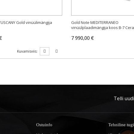
TUSCANY Gold vinüülimängija
Gold Note MEDITERRANEO
vinüülplaadimängija koos B-7 Cera
€
7 990,00 €
Kuvamisviis:
Telli uudi
Ostuinfo
Tehniline tugi