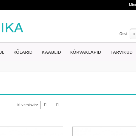
Min
Otsi
K
ÜL
KÕLARID
KAABLID
KÕRVAKLAPID
TARVIKUD
Kuvamisviis: