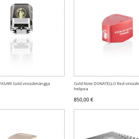
OSTA
OSTA
VASARI Gold vinüülimängija
Gold Note DONATELLO Red vinüüli
helipea
850,00 €