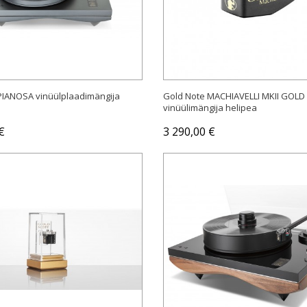
OSTA
OSTA
PIANOSA vinüülplaadimängija
Gold Note MACHIAVELLI MKII GOLD
vinüülimängija helipea
€
3 290,00 €
OSTA
OSTA