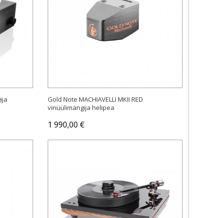
OSTA
ija
Gold Note MACHIAVELLI MKII RED
vinüülimängija helipea
1 990,00 €