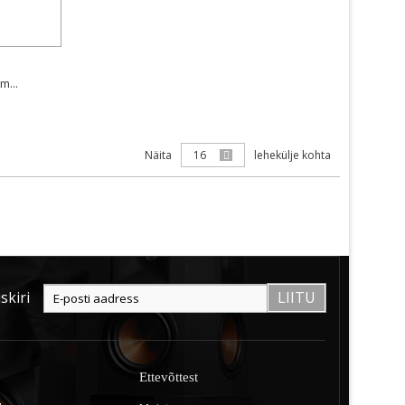
m...
Näita
16
lehekülje kohta
skiri
LIITU
Ettevõttest